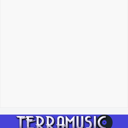
07 февраля 2024
🦊🦊
Владислав Николаев
Как учиться музыканту.
Метод обобщения
06 февраля 2024
"Lisicq"!.. 🦊
Владислав Николаев
Как учиться музыканту.
Метод обобщения
06 февраля 2024
"Lisicq"!.. 🦊
Вход
Регистрация