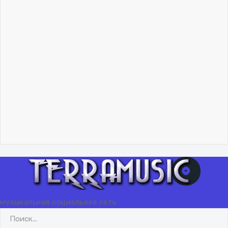
Владислав Николаев
Как учиться музыканту.
Метод обобщения
06 февраля 2024
"Lisicq"!.. 🦊
Владислав Николаев
Как учиться музыканту.
Метод обобщения
06 февраля 2024
"Lisicq"!.. 🦊
ВХОД
РЕГИСТРАЦИЯ
музыкальная социальная сеть