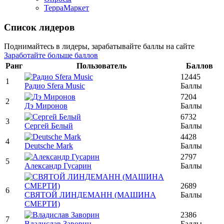
ТерраМаркет
Список лидеров
Поднимайтесь в лидеры, зарабатывайте баллы на сайте
Заработайте больше баллов
Ранг
Пользователь
Баллов
12445
1
Радио Sfera Music
Баллы
7204
2
Дэ Миронов
Баллы
6732
3
Сергей Белый
Баллы
4428
4
Deutsche Mark
Баллы
2797
5
Александр Гусарин
Баллы
2689
6
СВЯТОЙ ЛИНДЕМАНН (МАШИНА
Баллы
СМЕРТИ)
2386
7
Владислав Заворин
Баллы