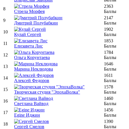
2363
8
Стрела Морфея
Баллы
2147
9
Дмитрий Полубабкин
Баллы
1902
10
Кулай Сергей
Баллы
1853
11
Елизавета Лис
Баллы
1784
12
Ольга Корунтаева
Баллы
1646
13
Марина Неклюдова
Баллы
1611
14
Алексей Федоров
Баллы
1578
15
Творческая студия "ЭпохаВолка"
Баллы
1460
16
Светлана Вайвод
Баллы
1456
17
Egine Иджин
Баллы
1390
18
Сергей Смелов
Баллы