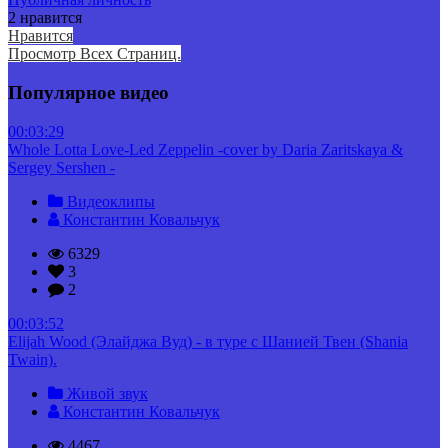
2 нравится
Нравится
Просмотр Всех Страниц.
Популярное видео
00:03:29
Whole Lotta Love-Led Zeppelin -cover by Daria Zaritskaya &
Sergey Sershen -
Видеоклипы
Константин Ковальчук
6329
3
2
00:03:52
Elijah Wood (Элайджа Вуд) - в туре с Шанией Твен (Shania
Twain).
Живой звук
Константин Ковальчук
4467