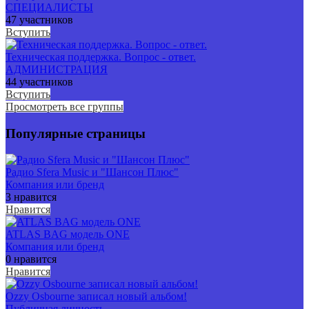
СПЕЦИАЛИСТЫ
47 участников
Вступить
Техническая поддержка. Вопрос - ответ.
АДМИНИСТРАЦИЯ
44 участников
Вступить
Просмотреть все группы
Популярные страницы
Радио Sfera Music и "Шансон Плюс"
Компания или бренд
3 нравится
Нравится
ATLAS BAG модель ONE
Компания или бренд
0 нравится
Нравится
Ozzy Osbourne записал новый альбом!
Публичная личность