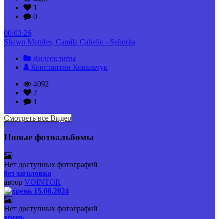
1
0
00:03:26
Shawn Mendes, Camila Cabello - Señorita
Видеоклипы
Константин Ковальчук
4092
2
1
Смотреть все Видео
Новые фотоальбомы
Нет доступных фотографий
без заголовка
автор
VOINTOR
Нет доступных фотографий
хрень