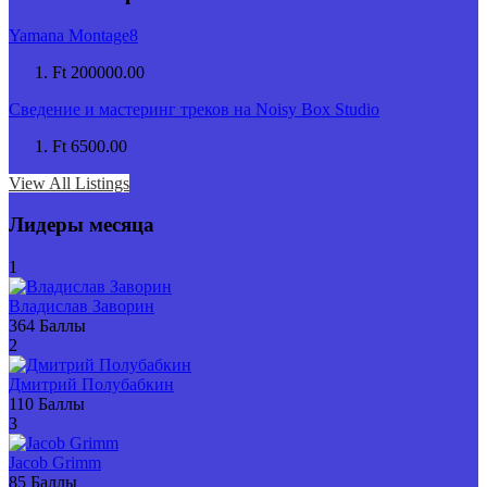
Yamana Montage8
Ft 200000.00
Сведение и мастеринг треков на Noisy Box Studio
Ft 6500.00
View All Listings
Лидеры месяца
1
Владислав Заворин
364
Баллы
2
Дмитрий Полубабкин
110
Баллы
3
Jacob Grimm
85
Баллы