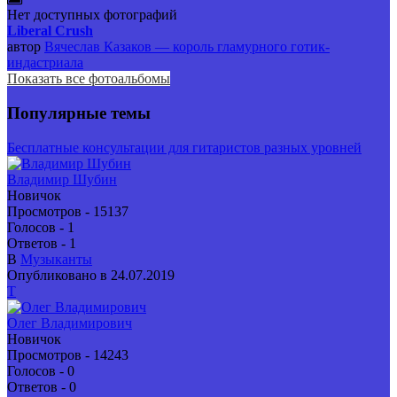
Нет доступных фотографий
Liberal Crush
автор
Вячеслав Казаков — король гламурного готик-
индастриала
Показать все фотоальбомы
Популярные темы
Бесплатные консультации для гитаристов разных уровней
Владимир Шубин
Новичок
Просмотров - 15137
Голосов - 1
Ответов - 1
В
Музыканты
Опубликовано в 24.07.2019
Т
Олег Владимирович
Новичок
Просмотров - 14243
Голосов - 0
Ответов - 0