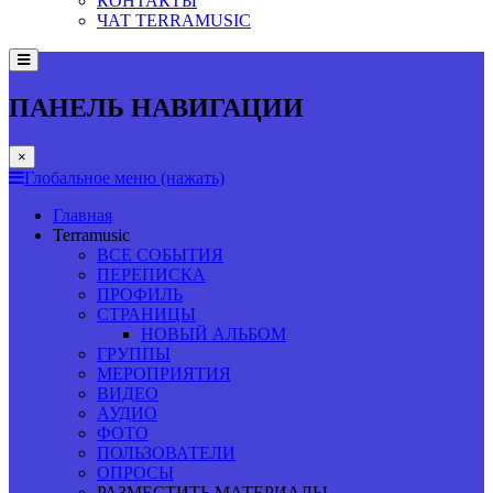
КОНТАКТЫ
ЧАТ TERRAMUSIC
ПАНЕЛЬ НАВИГАЦИИ
×
Глобальное меню (нажать)
Главная
Terramusic
ВСЕ СОБЫТИЯ
ПЕРЕПИСКА
ПРОФИЛЬ
СТРАНИЦЫ
НОВЫЙ АЛЬБОМ
ГРУППЫ
МЕРОПРИЯТИЯ
ВИДЕО
АУДИО
ФОТО
ПОЛЬЗОВАТЕЛИ
ОПРОСЫ
РАЗМЕСТИТЬ МАТЕРИАЛЫ