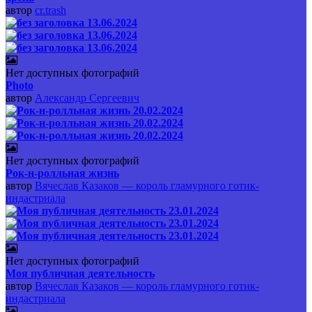
автор
cr.trash
Нет доступных фотографий
Photo
автор
Александр Сергеевич
Нет доступных фотографий
Рок-н-ролльная жизнь
автор
Вячеслав Казаков — король гламурного готик-
индастриала
Нет доступных фотографий
Моя публичная деятельность
автор
Вячеслав Казаков — король гламурного готик-
индастриала