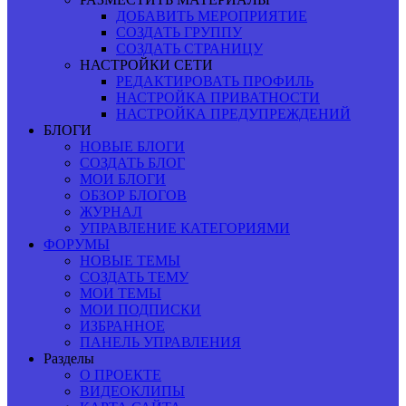
ДОБАВИТЬ МЕРОПРИЯТИЕ
СОЗДАТЬ ГРУППУ
СОЗДАТЬ СТРАНИЦУ
НАСТРОЙКИ СЕТИ
РЕДАКТИРОВАТЬ ПРОФИЛЬ
НАСТРОЙКА ПРИВАТНОСТИ
НАСТРОЙКА ПРЕДУПРЕЖДЕНИЙ
БЛОГИ
НОВЫЕ БЛОГИ
СОЗДАТЬ БЛОГ
МОИ БЛОГИ
ОБЗОР БЛОГОВ
ЖУРНАЛ
УПРАВЛЕНИЕ КАТЕГОРИЯМИ
ФОРУМЫ
НОВЫЕ ТЕМЫ
СОЗДАТЬ ТЕМУ
МОИ ТЕМЫ
МОИ ПОДПИСКИ
ИЗБРАННОЕ
ПАНЕЛЬ УПРАВЛЕНИЯ
Разделы
О ПРОЕКТЕ
ВИДЕОКЛИПЫ