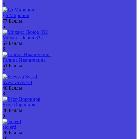
4
Дэ Миронов
77
Баллы
5
Михаил Ленов 832
67
Баллы
6
Галина Иваничкина
51
Баллы
7
Svevsva Svesd
40
Баллы
8
Егор Воронцов
26
Баллы
9
erd erd
26
Баллы
10