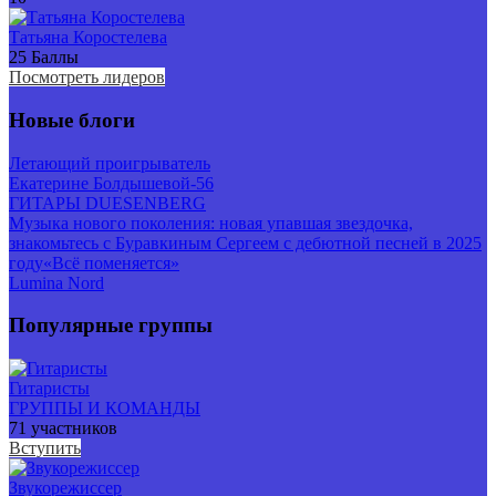
Татьяна Коростелева
25
Баллы
Посмотреть лидеров
Новые блоги
Летающий проигрыватель
Екатерине Болдышевой-56
ГИТАРЫ DUESENBERG
Музыка нового поколения: новая упавшая звездочка,
знакомьтесь с Буравкиным Сергеем с дебютной песней в 2025
году«Всё поменяется»
Lumina Nord
Популярные группы
Гитаристы
ГРУППЫ И КОМАНДЫ
71 участников
Вступить
Звукорежиссер