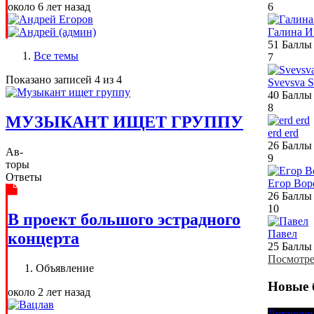
6
около 6 лет назад
Галина И
51
Баллы
Все темы
7
Показано записей 4 из 4
Svevsva S
40
Баллы
8
МУЗЫКАНТ ИЩЕТ ГРУППУ
erd erd
26
Баллы
Ав-
9
торы
Ответы
Егор Вор
26
Баллы
10
В проект большого эстрадного
Павел
концерта
25
Баллы
Посмотре
Объявление
Новые 
около 2 лет назад
Летающи