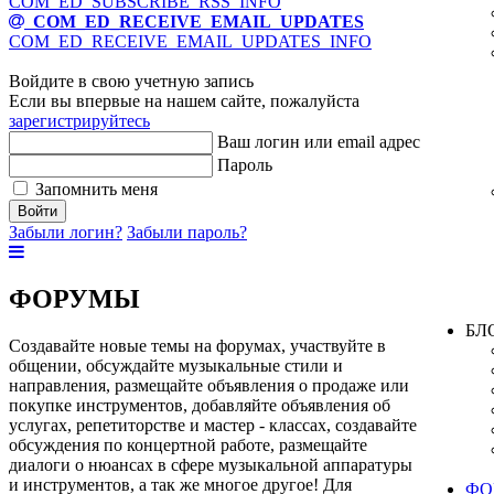
COM_ED_SUBSCRIBE_RSS_INFO
COM_ED_RECEIVE_EMAIL_UPDATES
COM_ED_RECEIVE_EMAIL_UPDATES_INFO
Войдите в свою учетную запись
Если вы впервые на нашем сайте, пожалуйста
зарегистрируйтесь
Ваш логин или email адрес
Пароль
Запомнить меня
Войти
Забыли логин?
Забыли пароль?
ФОРУМЫ
БЛ
Создавайте новые темы на форумах, участвуйте в
общении, обсуждайте музыкальные стили и
направления, размещайте объявления о продаже или
покупке инструментов, добавляйте объявления об
услугах, репетиторстве и мастер - классах, создавайте
обсуждения по концертной работе, размещайте
диалоги о нюансах в сфере музыкальной аппаратуры
и инструментов, а так же многое другое! Для
ФО