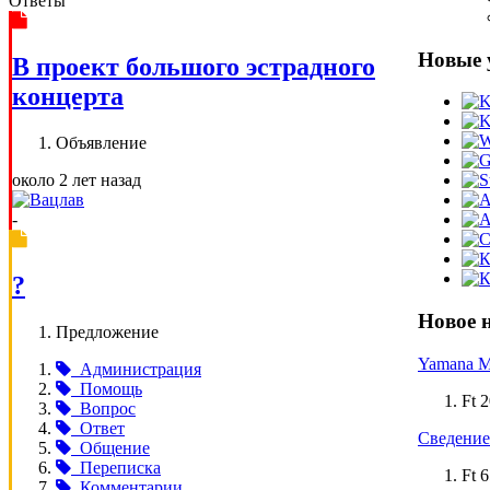
Ответы
Новые 
В проект большого эстрадного
концерта
Объявление
около 2 лет назад
-
?
Новое 
Предложение
Yamana M
Администрация
Помощь
Ft 
Вопрос
Ответ
Сведение 
Общение
Переписка
Ft 
Комментарии