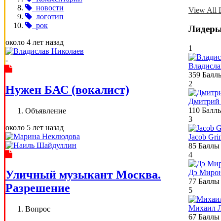
новости
View All L
логотип
рок
Лидеры
около 4 лет назад
1
-
Владисла
359
Балл
2
Нужен БАС (вокалист)
Дмитрий
110
Балл
Объявление
3
около 5 лет назад
Jacob Gr
85
Баллы
4
Дэ Миро
Уличный музыкант Москва.
77
Баллы
Разрешение
5
Михаил Л
Вопрос
67
Баллы