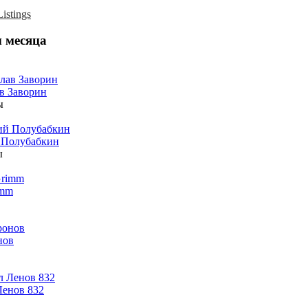
istings
 месяца
в Заворин
ы
 Полубабкин
ы
imm
нов
енов 832