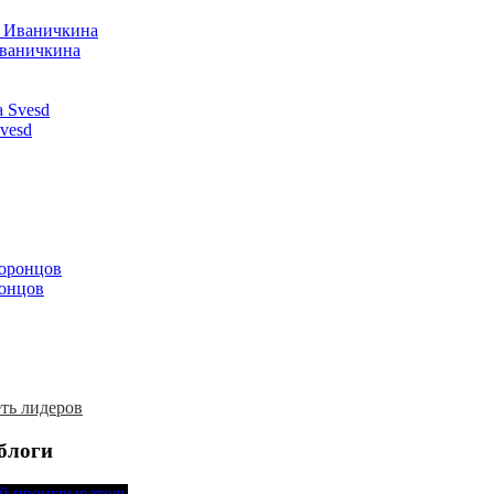
ваничкина
vesd
онцов
ть лидеров
блоги
й проигрыватель