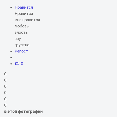
Нравится
Нравится
мне нравится
любовь
злость
вау
грустно
Репост
0
0
0
0
0
0
0
в этой фотографии