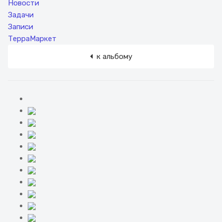
Новости
Задачи
Записи
ТерраМаркет
к альбому