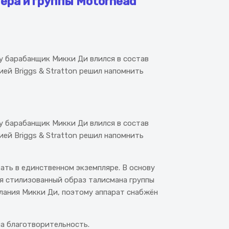
ера и группы Motörhead
у барабанщик Микки Ди влился в состав
ией Briggs & Stratton решил напомнить
у барабанщик Микки Ди влился в состав
ией Briggs & Stratton решил напомнить
ать в единственном экземпляре. В основу
ся стилизованный образ талисмана группы
лания Микки Ди, поэтому аппарат снабжён
на благотворительность.