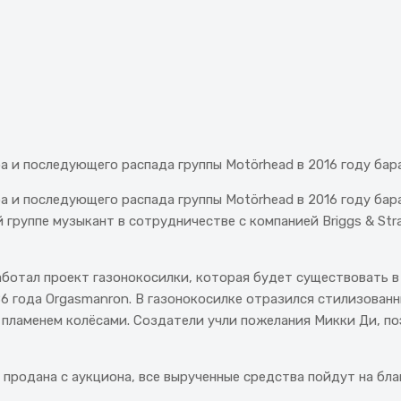
а и последующего распада группы Motörhead в 2016 году бара
а и последующего распада группы Motörhead в 2016 году бара
 группе музыкант в сотрудничестве с компанией Briggs & St
работал проект газонокосилки, которая будет существовать в
6 года Orgasmanron. В газонокосилке отразился стилизованн
пламенем колёсами. Создатели учли пожелания Микки Ди, по
 продана с аукциона, все вырученные средства пойдут на бл