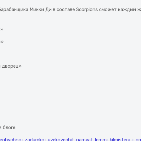
барабанщика Микки Ди в составе Scorpions сможет каждый ж
ц»
л»
й дворец»
»
 блоге:
i-neobychnoj-zadumkoj-uvekovechit-pamyat-lemmi-kilmistera-i-