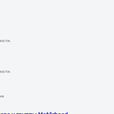
ности.
ности.
на