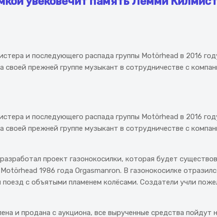
мкой увековечит память Лемми Килмист
истера и последующего распада группы Motörhead в 2016 год
а своей прежней группе музыкант в сотрудничестве с компан
истера и последующего распада группы Motörhead в 2016 год
а своей прежней группе музыкант в сотрудничестве с компан
и разработал проект газонокосилки, которая будет существов
Motörhead 1986 года Orgasmanron. В газонокосилке отразил
 поезд с объятыми пламенем колёсами. Создатели учли поже
ена и продана с аукциона, все вырученные средства пойдут 