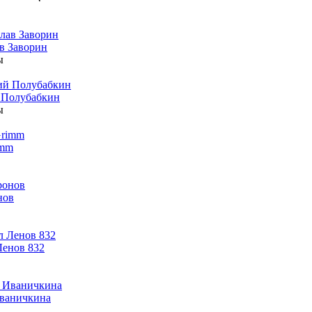
в Заворин
ы
 Полубабкин
ы
imm
нов
енов 832
ваничкина