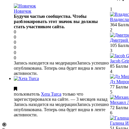
1
Новичок
Будучи частью сообщества. Чтобы
Владисла
разблокировать этот значок вы должны
364
Балл
стать участником сайта.
2
0
0
Дмитрий
0
105
Балл
0
3
0
0
Jacob Gr
Запись находится на модерации
Запись успешно
85
Баллы
опубликована. Теперь она будет видна в ленте
4
активности.
Дэ Миро
77
Баллы
5
пользователь
Xera Turca
только что
зарегистрировался на сайте.
— 3 месяцев назад
Михаил Л
Запись находится на модерации
Запись успешно
72
Баллы
опубликована. Теперь она будет видна в ленте
6
активности.
Галина И
51
Баллы