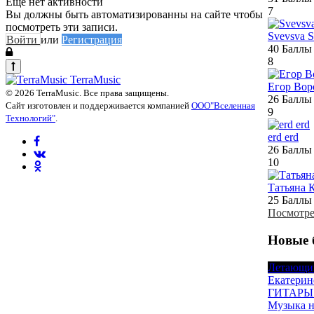
Еще нет активности
7
Вы должны быть автоматизированны на сайте чтобы
посмотреть эти записи.
Svevsva S
Войти
или
Регистрация
40
Баллы
8
TerraMusic
Егор Вор
© 2026 TerraMusic. Все права защищены.
26
Баллы
Сайт изготовлен и поддерживается компанией
ООО"Вселенная
9
Технологий"
.
erd erd
26
Баллы
10
Татьяна 
25
Баллы
Посмотре
Новые 
Летающи
Екатерин
ГИТАРЫ
Музыка н