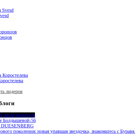
vesd
онцов
Коростелева
ть лидеров
блоги
й проигрыватель
е Болдышевой-56
 DUESENBERG
ового поколения: новая упавшая звездочка, знакомьтесь с Бура