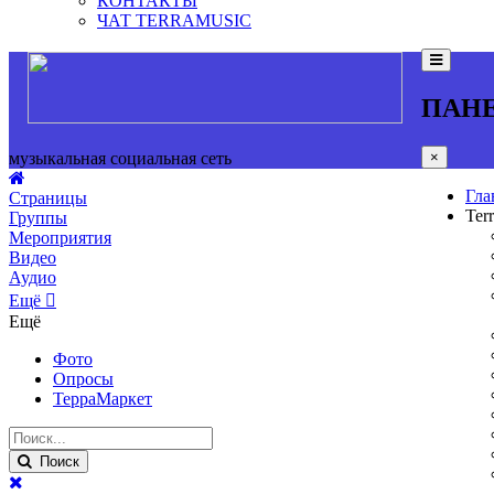
КОНТАКТЫ
ЧАТ TERRAMUSIC
ПАН
×
музыкальная социальная сеть
Гла
Страницы
Ter
Группы
Мероприятия
Видео
Аудио
Ещё
Ещё
Фото
Опросы
ТерраМаркет
Поиск