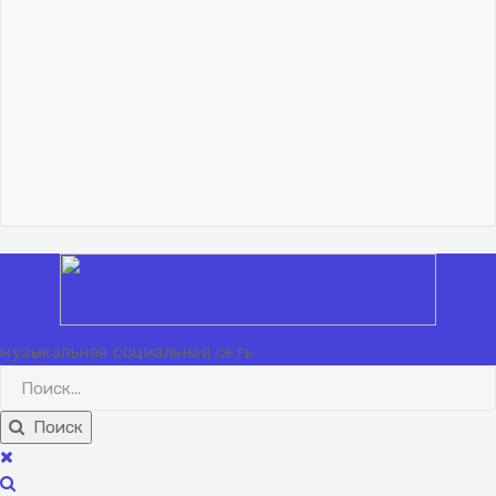
"Lisicq"!.. 🦊
Владислав Николаев
Как учиться музыканту.
Метод обобщения
06 февраля 2024
"Lisicq"!.. 🦊
ВХОД
РЕГИСТРАЦИЯ
музыкальная социальная сеть
Поиск