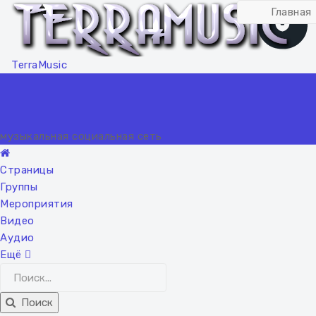
Главная
TerraMusic
музыкальная социальная сеть
Страницы
Группы
Мероприятия
Видео
Аудио
Ещё
Поиск