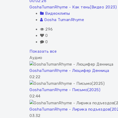
00:02:26
GoshaTumanRhyme - Как тень(Видео 2023)
Видеоклипы
Gosha TumanRhyme
296
0
0
Показать все
Аудио
GoshaTumanRhyme - Люцифер Денница
02:22
GoshaTumanRhyme - Письмо(2025)
02:44
GoshaTumanRhyme - Лирика подъездов(20
03:32