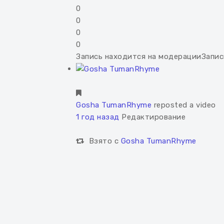
0
0
0
0
Запись находится на модерации
Запис
Gosha TumanRhyme
reposted a video
1 год назад
Редактирование
Взято с
Gosha TumanRhyme