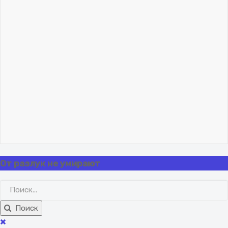
Владислав Николаев
Как учиться музыканту.
Метод обобщения
06 февраля 2024
"Lisicq"!.. 🦊
Владислав Николаев
Как учиться музыканту.
Метод обобщения
06 февраля 2024
"Lisicq"!.. 🦊
Вход
Регистрация
От разлук не умирают
Поиск