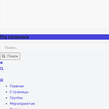
Владислав Николаев
Как учиться музыканту.
Метод обобщения
06 февраля 2024
"Lisicq"!.. 🦊
ВХОД
РЕГИСТРАЦИЯ
На коленке
Поиск
Главная
Страницы
Группы
Мероприятия